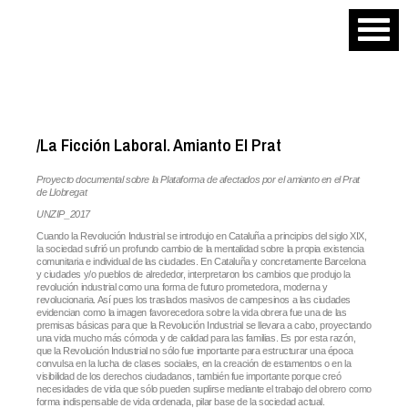
/La Ficción Laboral. Amianto El Prat
Proyecto documental sobre la Plataforma de afectados por el amianto en el Prat
de Llobregat
UNZIP_2017
Cuando la Revolución Industrial se introdujo en Cataluña a principios del siglo XIX,
la sociedad sufrió un profundo cambio de la mentalidad sobre la propia existencia
comunitaria e individual de las ciudades. En Cataluña y concretamente Barcelona
y ciudades y/o pueblos de alrededor, interpretaron los cambios que produjo la
revolución industrial como una forma de futuro prometedora, moderna y
revolucionaria. Así pues los traslados masivos de campesinos a las ciudades
evidencian como la imagen favorecedora sobre la vida obrera fue una de las
premisas básicas para que la Revolución Industrial se llevara a cabo, proyectando
una vida mucho más cómoda y de calidad para las familias. Es por esta razón,
que la Revolución Industrial no sólo fue importante para estructurar una época
convulsa en la lucha de clases sociales, en la creación de estamentos o en la
visibilidad de los derechos ciudadanos, también fue importante porque creó
necesidades de vida que sólo pueden suplirse mediante el trabajo del obrero como
forma indispensable de vida ordenada, pilar base de la sociedad actual.