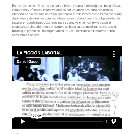
Este proyecto no sólo pretende dar visibilidad y narrar con imágenes fotográficas,
entrevistas y vídeo la Plataforma creada por los afectados, sino que tiene la
intención de escribir una narrativa que rompa el mito laboral como forma esencial y
dependiente de vida, recopilando relatos sobre trabajadores y la obligatoriedad de
trabajar en condiciones concretas para sobrevivir en un contexto donde la
esencia capitalista del amo y el esclavo se hace latente mediante elementos de
ficción que prometen una mejor calidad de vida, eliminando alternativas sobre
otras formas de vivir.