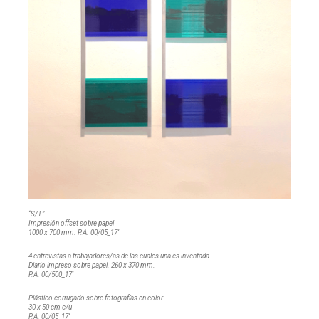
“S/T”
Impresión offset sobre papel
1000 x 700 mm. P.A. 00/05_17’
4 entrevistas a trabajadores/as de las cuales una es inventada
Diario impreso sobre papel. 260 x 370 mm.
P.A. 00/500_17’
Plástico corrugado sobre fotografías en color
30 x 50 cm c/u
P.A. 00/05_17’